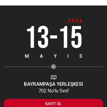
2026
13-15
M
A
Y
I
S
BAYRAMPAŞA YERLEŞKESİ
702 No'lu Sınıf
KAYIT OL