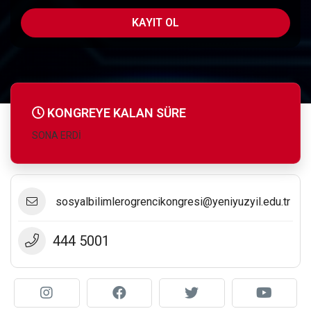
KAYIT OL
KONGREYE KALAN SÜRE
SONA ERDİ
sosyalbilimlerogrencikongresi@yeniyuzyil.edu.tr
444 5001