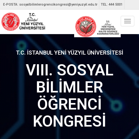
E-POSTA:
sosyalbilimlerogrencikongresi@yeniyuzyil.edu.tr
TEL: 444 5001
Toggl
navig
T.C. İSTANBUL YENİ YÜZYIL ÜNİVERSİTESİ
VIII. SOSYAL
BİLİMLER
ÖĞRENCİ
KONGRESİ