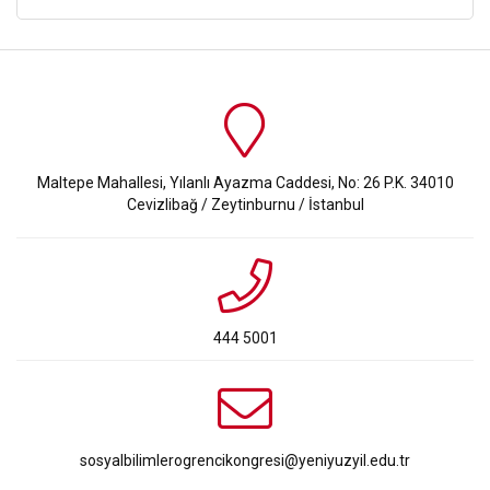
Maltepe Mahallesi, Yılanlı Ayazma Caddesi, No: 26 P.K. 34010
Cevizlibağ / Zeytinburnu / İstanbul
444 5001
sosyalbilimlerogrencikongresi@yeniyuzyil.edu.tr