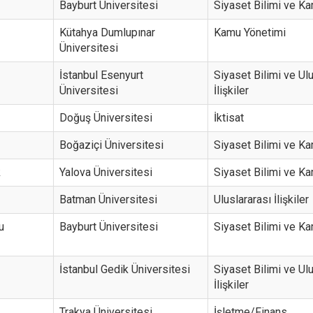
Bayburt Üniversitesi
Siyaset Bilimi ve K
Kütahya Dumlupınar
Kamu Yönetimi
Üniversitesi
İstanbul Esenyurt
Siyaset Bilimi ve Ul
Üniversitesi
İlişkiler
Doğuş Üniversitesi
İktisat
Boğaziçi Üniversitesi
Siyaset Bilimi ve K
k
Yalova Üniversitesi
Siyaset Bilimi ve K
Batman Üniversitesi
Uluslararası İlişkiler
u
Bayburt Üniversitesi
Siyaset Bilimi ve K
İstanbul Gedik Üniversitesi
Siyaset Bilimi ve Ul
İlişkiler
Trakya Üniversitesi
İşletme/Finans