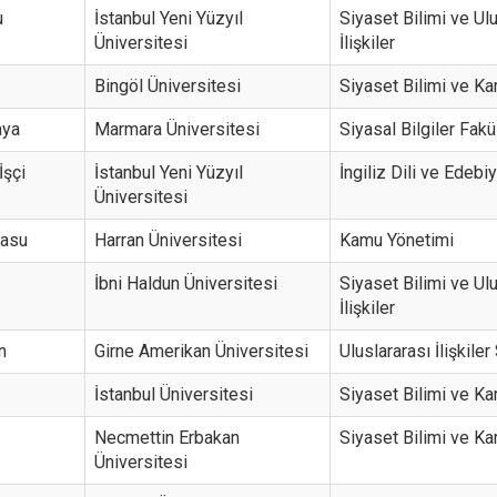
u
İstanbul Yeni Yüzyıl
Siyaset Bilimi ve Ul
Üniversitesi
İlişkiler
Bingöl Üniversitesi
Siyaset Bilimi ve K
aya
Marmara Üniversitesi
Siyasal Bilgiler Fakü
İşçi
İstanbul Yeni Yüzyıl
İngiliz Dili ve Edebiy
Üniversitesi
rasu
Harran Üniversitesi
Kamu Yönetimi
İbni Haldun Üniversitesi
Siyaset Bilimi ve Ul
İlişkiler
n
Girne Amerikan Üniversitesi
Uluslararası İlişkiler
İstanbul Üniversitesi
Siyaset Bilimi ve K
Necmettin Erbakan
Siyaset Bilimi ve K
Üniversitesi