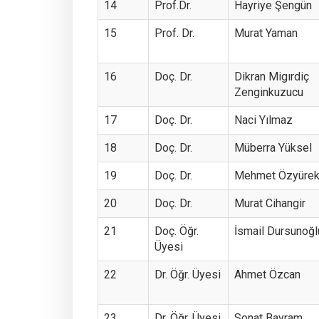
14
Prof.Dr.
Hayriye Şengün
15
Prof. Dr.
Murat Yaman
16
Doç. Dr.
Dikran Migırdiç
Zenginkuzucu
17
Doç. Dr.
Naci Yılmaz
18
Doç. Dr.
Müberra Yüksel
19
Doç. Dr.
Mehmet Özyüre
20
Doç. Dr.
Murat Cihangir
21
Doç. Öğr.
İsmail Dursunoğl
Üyesi
22
Dr. Öğr. Üyesi
Ahmet Özcan
23
Dr. Öğr. Üyesi
Sonat Bayram