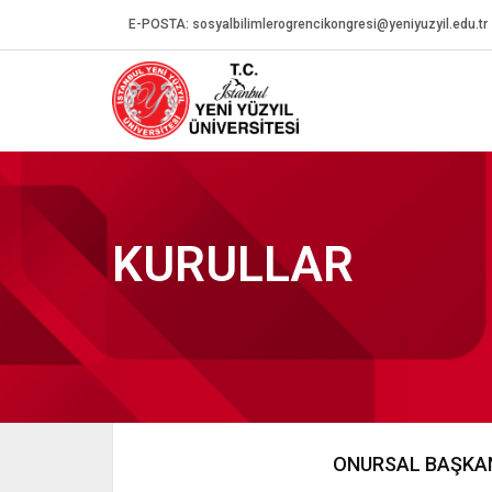
E-POSTA:
sosyalbilimlerogrencikongresi@yeniyuzyil.edu.tr
KURULLAR
ONURSAL BAŞKA