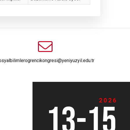
osyalbilimlerogrencikongresi@yeniyuzyil.edu.tr
2026
13-15