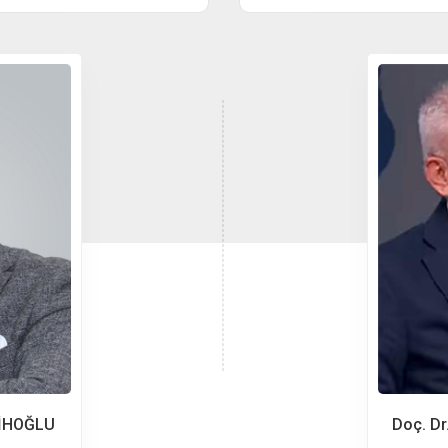
ALİHOĞLU
Doç. D