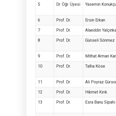
5
Dr. Öğr. Üyesi
Yasemin Konukç
6
Prof. Dr.
Ersin Erkan
7
Prof. Dr.
Alaeddin Yalçınk
8
Prof. Dr.
Günseli Sönmez 
9
Prof. Dr.
Mithat Arman Ka
10
Prof. Dr.
Talha Köse
11
Prof. Dr.
Ali Poyraz Gürso
12
Prof. Dr.
Hikmet Kırık
13
Prof. Dr.
Esra Banu Sipahi