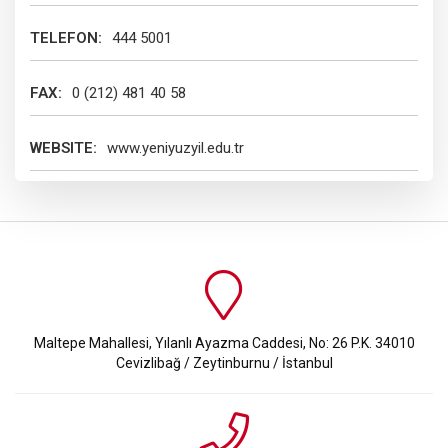
TELEFON:
444 5001
FAX:
0 (212) 481 40 58
WEBSITE:
www.yeniyuzyil.edu.tr
Maltepe Mahallesi, Yılanlı Ayazma Caddesi, No: 26 P.K. 34010
Cevizlibağ / Zeytinburnu / İstanbul