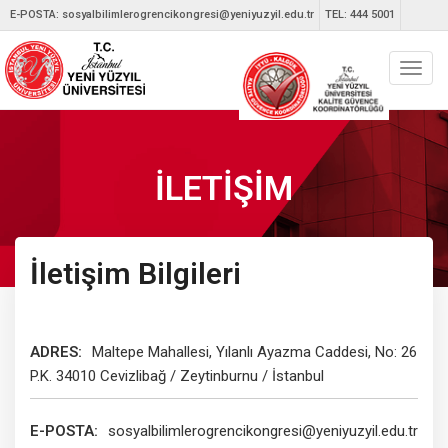
E-POSTA:
sosyalbilimlerogrencikongresi@yeniyuzyil.edu.tr
TEL: 444 5001
Toggl
navig
İLETİŞİM
İletişim Bilgileri
ADRES:
Maltepe Mahallesi, Yılanlı Ayazma Caddesi, No: 26
P.K. 34010 Cevizlibağ / Zeytinburnu / İstanbul
E-POSTA:
sosyalbilimlerogrencikongresi@yeniyuzyil.edu.tr