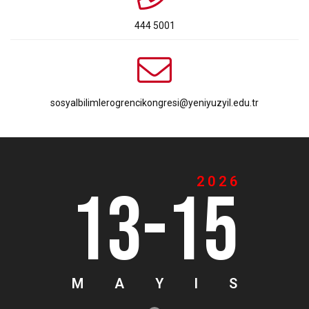
444 5001
sosyalbilimlerogrencikongresi@yeniyuzyil.edu.tr
2026
13-15
M
A
Y
I
S